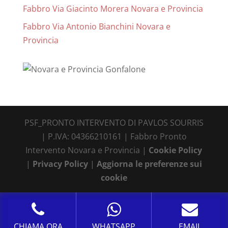
Fabbro Via Giacinto Morera Novara e Provincia
Fabbro Via Antonio Bianchini Novara e
Provincia
PSF_PRONTO INTERVENTO DI PAVLOS SOURRIS
| P.IVA: 04366210161 | Fabbro Pronto
Intervento Novara e Provincia |
Cookie Policy
|
Privacy Policy
|
Aggiorna le preferenze sui
cookie
CHIAMA ORA
WHATSAPP
EMAIL